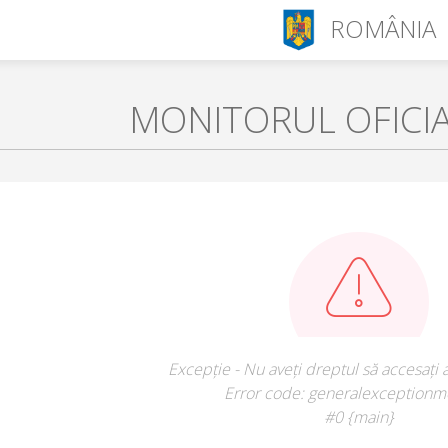
ROMÂNIA
MONITORUL OFICI
Excepție - Nu aveți dreptul să accesați 
Error code: generalexceptionm
#0 {main}