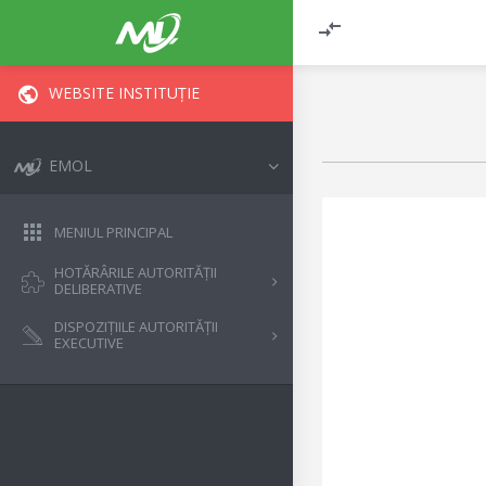
WEBSITE INSTITUȚIE
EMOL
MENIUL PRINCIPAL
HOTĂRÂRILE AUTORITĂȚII
DELIBERATIVE
DISPOZIȚIILE AUTORITĂȚII
EXECUTIVE