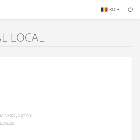
RO
AL LOCAL
această pagină!
essage