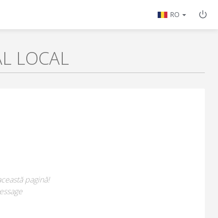
RO
AL LOCAL
această pagină!
essage