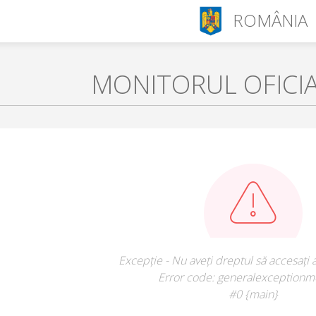
ROMÂNIA
MONITORUL OFICI
Excepție - Nu aveți dreptul să accesați 
Error code: generalexceptionm
#0 {main}