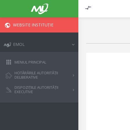
WEBSITE INSTITUȚIE
EMOL
MENIUL PRINCIPAL
HOTĂRÂRILE AUTORITĂȚII
DELIBERATIVE
DISPOZIȚIILE AUTORITĂȚII
EXECUTIVE