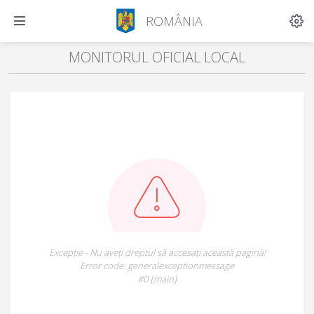
ROMÂNIA
MONITORUL OFICIAL LOCAL
Excepție - Nu aveți dreptul să accesați această pagină!
Error code: generalexceptionmessage
#0 {main}