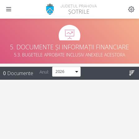
JUDEȚUL PRAHOVA
ȘOTRILE
5. DOCUMENTE ȘI INFORMAȚII FINANCIARE
5.3. BUGETELE APROBATE INCLUSIV ANEXELE ACESTORA
Anul:
0
Documente