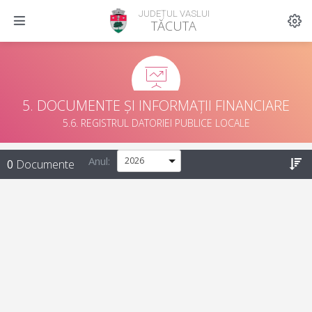
JUDEȚUL VASLUI
TĂCUTA
5. DOCUMENTE ȘI INFORMAȚII FINANCIARE
5.6. REGISTRUL DATORIEI PUBLICE LOCALE
Anul:
0
Documente