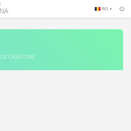
I
NA
RO
 DE CĂSĂTORIE