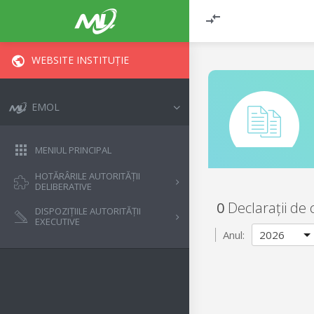
WEBSITE INSTITUȚIE
EMOL
MENIUL PRINCIPAL
HOTĂRÂRILE AUTORITĂȚII
DELIBERATIVE
0
Declarații de 
DISPOZIȚIILE AUTORITĂȚII
EXECUTIVE
Anul: