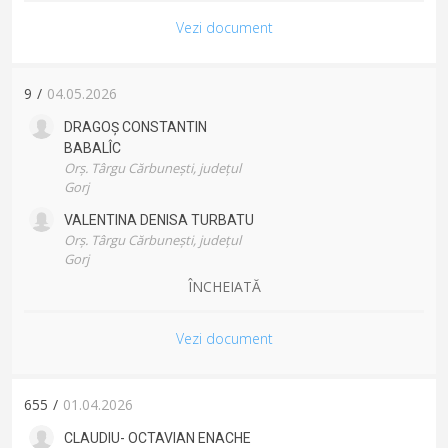
Vezi document
9
/
04.05.2026
DRAGOȘ CONSTANTIN
BABALÎC
Orș. Târgu Cărbunești, județul
Gorj
VALENTINA DENISA
TURBATU
Orș. Târgu Cărbunești, județul
Gorj
ÎNCHEIATĂ
Vezi document
655
/
01.04.2026
CLAUDIU- OCTAVIAN
ENACHE