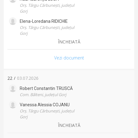
Orș. Târgu Cărbunești, județul
Gorj
Elena-Loredana
RIDICHIE
Orș. Târgu Cărbunești, județul
Gorj
ÎNCHEIATĂ
Vezi document
22
/
03.07.2026
Robert Constantin
TRUSCĂ
Com. Bâlteni, județul Gorj
Vanessa Alessia
COJANU
Orș. Târgu Cărbunești, județul
Gorj
ÎNCHEIATĂ