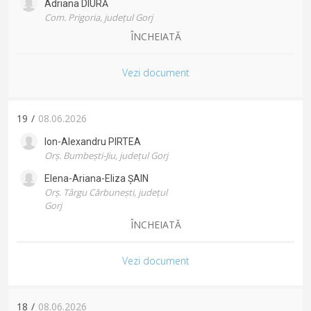
Adriana
DIURĂ
Com. Prigoria, județul Gorj
ÎNCHEIATĂ
Vezi document
19
/
08.06.2026
Ion-Alexandru
PIRTEA
Orș. Bumbești-Jiu, județul Gorj
Elena-Ariana-Eliza
ȘAIN
Orș. Târgu Cărbunești, județul
Gorj
ÎNCHEIATĂ
Vezi document
18
/
08.06.2026