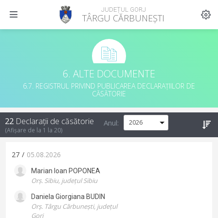
JUDEȚUL GORJ
TÂRGU CĂRBUNEȘTI
6. ALTE DOCUMENTE
6.7. REGISTRUL PRIVIND PUBLICAREA DECLARAȚIILOR DE
CĂSĂTORIE
22
Declarații de căsătorie
Anul:
(
Afișare de la
1
la
20
)
27
/
05.08.2026
Marian Ioan
POPONEA
Orș. Sibiu, județul Sibiu
Daniela Giorgiana
BUDIN
Orș. Târgu Cărbunești, județul
Gorj