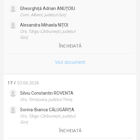
Gheorghiță Adrian
ANUȚOIU
Com. Albeni, județul Gorj
Alexandra Mihaela
NIȚOI
Orș. Târgu Cărbunești, județul
Gorj
ÎNCHEIATĂ
Vezi document
17
/
03.06.2026
Silviu Constantin
ROVENTA
Orș. Timișoara, județul Timiș
Sorina-Bianca
CĂLUGĂRIȚA
Orș. Târgu Cărbunești, județul
Gorj
ÎNCHEIATĂ