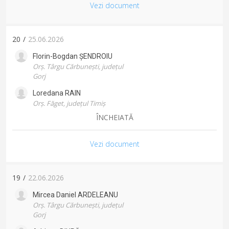
Vezi document
20
/
25.06.2026
Florin-Bogdan
ȘENDROIU
Orș. Târgu Cărbunești, județul
Gorj
Loredana
RAIN
Orș. Făget, județul Timiș
ÎNCHEIATĂ
Vezi document
19
/
22.06.2026
Mircea Daniel
ARDELEANU
Orș. Târgu Cărbunești, județul
Gorj