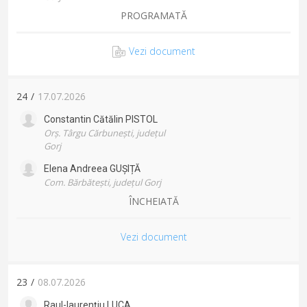
PROGRAMATĂ
Vezi document
24
/
17.07.2026
Constantin Cătălin
PISTOL
Orș. Târgu Cărbunești, județul
Gorj
Elena Andreea
GUȘIȚĂ
Com. Bărbătești, județul Gorj
ÎNCHEIATĂ
Vezi document
23
/
08.07.2026
Raul-laurențiu
LUCA