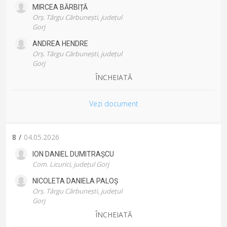
MIRCEA
BĂRBIȚĂ
Orș. Târgu Cărbunești, județul
Gorj
ANDREA
HENDRE
Orș. Târgu Cărbunești, județul
Gorj
ÎNCHEIATĂ
Vezi document
8
/
04.05.2026
ION DANIEL
DUMITRAȘCU
Com. Licurici, județul Gorj
NICOLETA DANIELA
PALOȘ
Orș. Târgu Cărbunești, județul
Gorj
ÎNCHEIATĂ