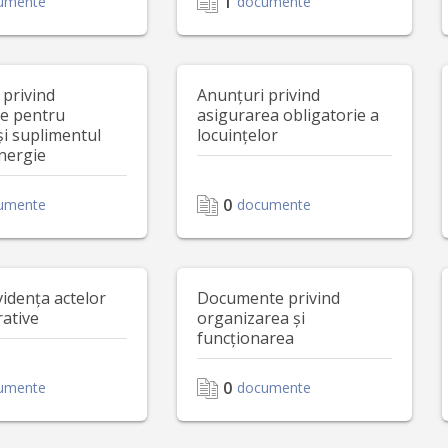
1
umente
documente
 privind
Anunțuri privind
le pentru
asigurarea obligatorie a
și suplimentul
locuințelor
nergie
0
umente
documente
vidența actelor
Documente privind
rative
organizarea și
funcționarea
0
umente
documente