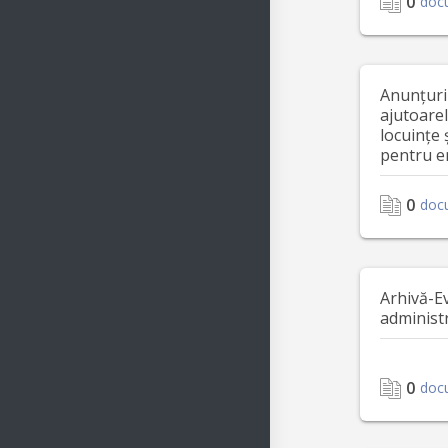
0
doc
Anunțuri
ajutoare
locuințe 
pentru e
0
doc
Arhivă-E
administ
0
doc