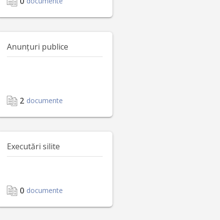
0
documente
Anunțuri publice
2
documente
Executări silite
0
documente