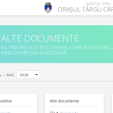
JUDEȚUL GORJ
ORAȘUL
TÂRGU CĂ
ALTE DOCUMENTE
6.9. ORICARE ALTE DOCUMENTE A CĂROR ADUCERE L
FIIND OPORTUNĂ ȘI NECESARĂ
A
Anul:
publice
Alte documente