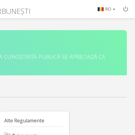
RBUNEȘTI
RO
A CUNOȘTINȚĂ PUBLICĂ SE APRECIAZĂ CA
Alte Regulamente