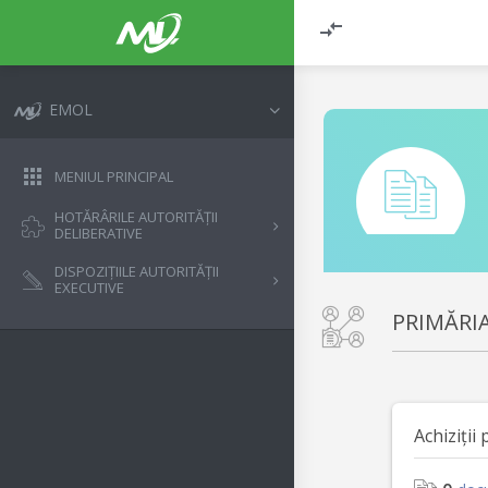
EMOL
MENIUL PRINCIPAL
HOTĂRÂRILE AUTORITĂȚII
DELIBERATIVE
DISPOZIȚIILE AUTORITĂȚII
EXECUTIVE
PRIMĂRI
Achiziții 