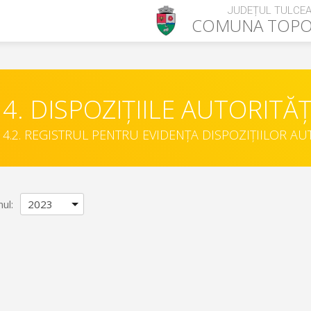
JUDEȚUL TULCE
COMUNA
TOP
4. DISPOZIȚIILE AUTORITĂȚ
4.2. REGISTRUL PENTRU EVIDENȚA DISPOZIȚIILOR AU
nul: