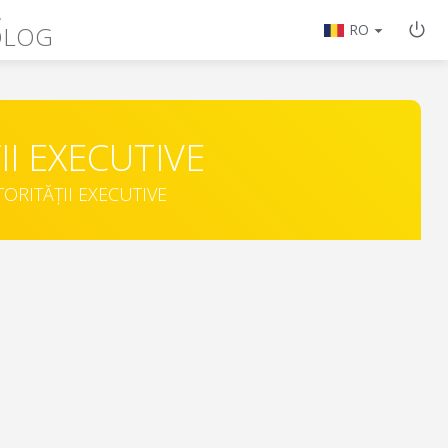
A
OLOG
RO
II EXECUTIVE
TORITĂȚII EXECUTIVE