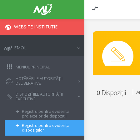
WEBSITE INSTITUȚIE
EMOL
MENIUL PRINCIPAL
HOTĂRÂRILE AUTORITĂȚII
DELIBERATIVE
0
Dispoziții
A
DISPOZIȚIILE AUTORITĂȚII
EXECUTIVE
Registru pentru evidența
proiectelor de dispoziții
Registru pentru evidența
dispozițiilor