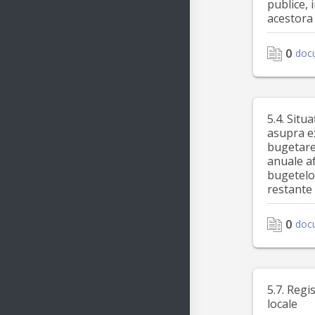
publice, 
acestora
0
doc
5.4. Situa
asupra e
bugetare 
anuale a
bugetelor
restante
0
doc
5.7. Regi
locale