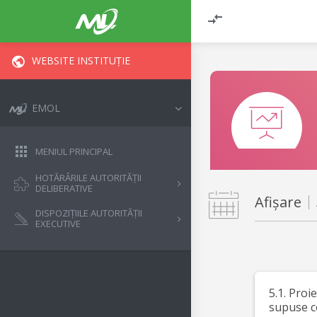
WEBSITE INSTITUȚIE
EMOL
MENIUL PRINCIPAL
HOTĂRÂRILE AUTORITĂȚII
DELIBERATIVE
Afișare
DISPOZIȚIILE AUTORITĂȚII
EXECUTIVE
5.1. Proi
supuse c