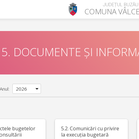
JUDEȚUL BUZĂU
COMUNA
VÂLC
5. DOCUMENTE ȘI INFORMA
Anul:
ectele bugetelor
5.2. Comunicări cu privire
onsultării
la execuția bugetară