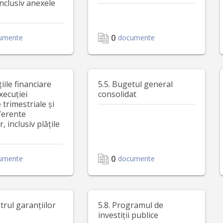
inclusiv anexele
0
umente
documente
țiile financiare
5.5. Bugetul general
xecuției
consolidat
trimestriale și
ferente
, inclusiv plățile
0
umente
documente
strul garanțiilor
5.8. Programul de
investiții publice