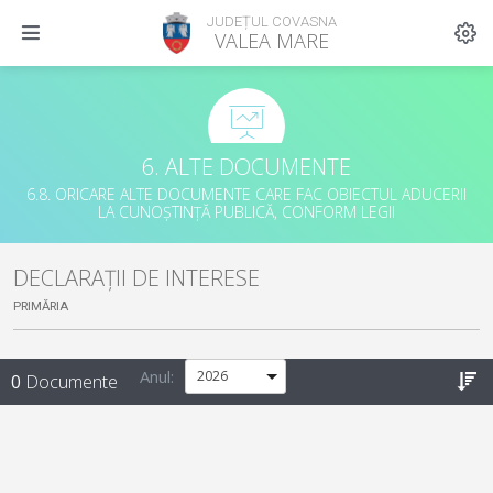
JUDEȚUL COVASNA
VALEA MARE
6. ALTE DOCUMENTE
6.8. ORICARE ALTE DOCUMENTE CARE FAC OBIECTUL ADUCERII
LA CUNOȘTINȚĂ PUBLICĂ, CONFORM LEGII
DECLARAȚII DE INTERESE
PRIMĂRIA
Anul:
0
Documente