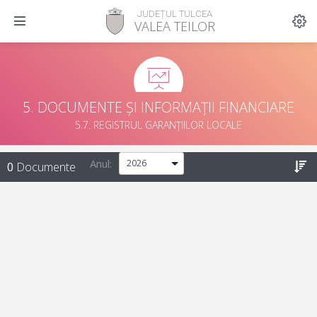
JUDEȚUL TULCEA
VALEA TEILOR
5. DOCUMENTE ȘI INFORMAȚII FINANCIARE
5.7. REGISTRUL GARANȚIILOR LOCALE
Anul:
0
Documente