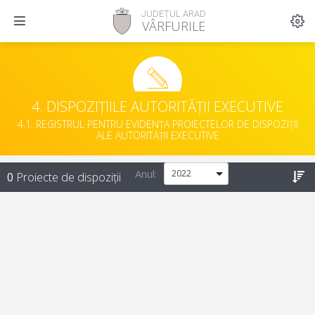
JUDEȚUL ARAD
VÂRFURILE
4. DISPOZIȚIILE AUTORITĂȚII EXECUTIVE
4.1. REGISTRUL PENTRU EVIDENȚA PROIECTELOR DE DISPOZIȚII
ALE AUTORITĂȚII EXECUTIVE
Anul:
0
Proiecte de dispoziții