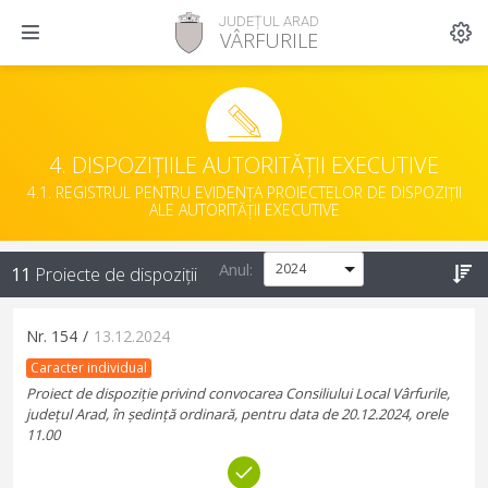
JUDEȚUL ARAD
VÂRFURILE
4. DISPOZIȚIILE AUTORITĂȚII EXECUTIVE
4.1. REGISTRUL PENTRU EVIDENȚA PROIECTELOR DE DISPOZIȚII
ALE AUTORITĂȚII EXECUTIVE
Anul:
11
Proiecte de dispoziții
Nr.
154
/
13.12.2024
Caracter individual
Proiect de dispoziție privind convocarea Consiliului Local Vârfurile,
județul Arad, în ședință ordinară, pentru data de 20.12.2024, orele
11.00