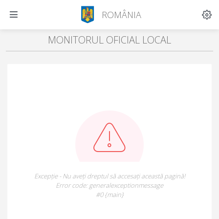
ROMÂNIA
MONITORUL OFICIAL LOCAL
Excepție - Nu aveți dreptul să accesați această pagină!
Error code: generalexceptionmessage
#0 {main}