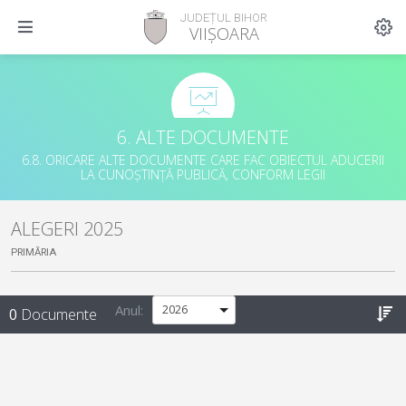
JUDEȚUL BIHOR
VIIȘOARA
6. ALTE DOCUMENTE
6.8. ORICARE ALTE DOCUMENTE CARE FAC OBIECTUL ADUCERII
LA CUNOȘTINȚĂ PUBLICĂ, CONFORM LEGII
ALEGERI 2025
PRIMĂRIA
Anul:
0
Documente