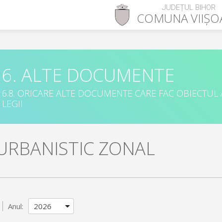
JUDEȚUL BIHOR
COMUNA
VIIȘ
6. ALTE DOCUMENTE
6.8. ORICARE ALTE DOCUMENTE CARE FAC OBIECTUL
LEGII
URBANISTIC ZONAL
Anul: