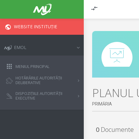
WEBSITE INSTITUȚIE
EMOL
MENIUL PRINCIPAL
HOTĂRÂRILE AUTORITĂȚII
DELIBERATIVE
PLANUL 
DISPOZIȚIILE AUTORITĂȚII
EXECUTIVE
PRIMĂRIA
0
Documente