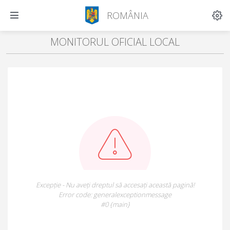
ROMÂNIA
MONITORUL OFICIAL LOCAL
Excepție - Nu aveți dreptul să accesați această pagină!
Error code: generalexceptionmessage
#0 {main}