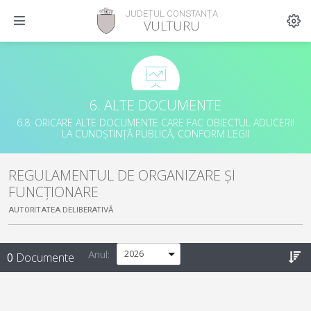
JUDEȚUL CONSTANȚA
VULTURU
6. ALTE DOCUMENTE
6.8. ORICARE ALTE DOCUMENTE CARE FAC OBIECTUL ADUCERII
LA CUNOȘTINȚĂ PUBLICĂ, CONFORM LEGII
REGULAMENTUL DE ORGANIZARE ȘI
FUNCȚIONARE
AUTORITATEA DELIBERATIVĂ
Anul:
0
Documente