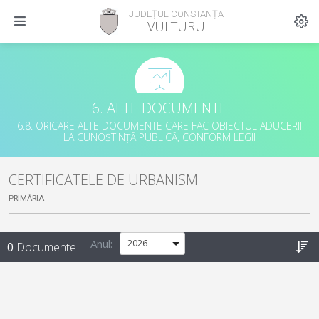
JUDEȚUL CONSTANȚA
VULTURU
6. ALTE DOCUMENTE
6.8. ORICARE ALTE DOCUMENTE CARE FAC OBIECTUL ADUCERII
LA CUNOȘTINȚĂ PUBLICĂ, CONFORM LEGII
CERTIFICATELE DE URBANISM
PRIMĂRIA
Anul:
0
Documente