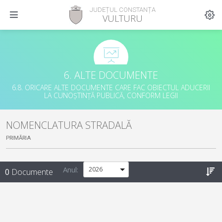
JUDEȚUL CONSTANȚA
VULTURU
6. ALTE DOCUMENTE
6.8. ORICARE ALTE DOCUMENTE CARE FAC OBIECTUL ADUCERII
LA CUNOȘTINȚĂ PUBLICĂ, CONFORM LEGII
NOMENCLATURA STRADALĂ
PRIMĂRIA
Anul:
0
Documente