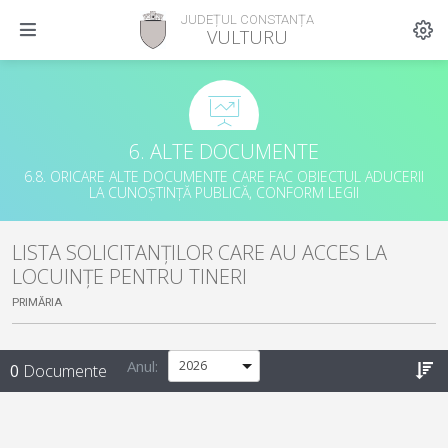
JUDEȚUL CONSTANȚA
VULTURU
6. ALTE DOCUMENTE
6.8. ORICARE ALTE DOCUMENTE CARE FAC OBIECTUL ADUCERII
LA CUNOȘTINȚĂ PUBLICĂ, CONFORM LEGII
LISTA SOLICITANȚILOR CARE AU ACCES LA
LOCUINȚE PENTRU TINERI
PRIMĂRIA
Anul:
0
Documente