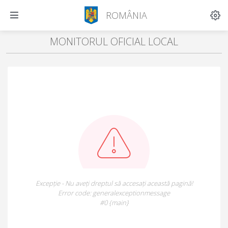
ROMÂNIA
MONITORUL OFICIAL LOCAL
Excepție - Nu aveți dreptul să accesați această pagină!
Error code: generalexceptionmessage
#0 {main}