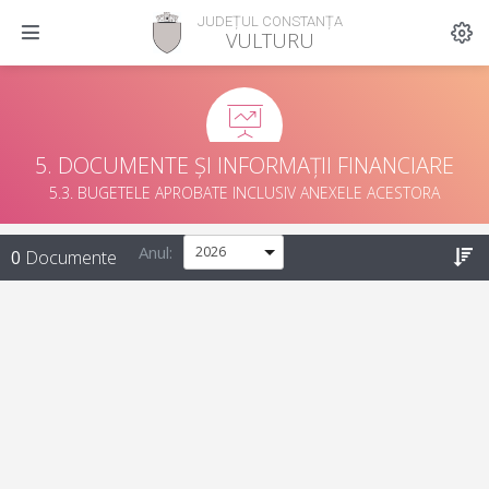
JUDEȚUL CONSTANȚA
VULTURU
5. DOCUMENTE ȘI INFORMAȚII FINANCIARE
5.3. BUGETELE APROBATE INCLUSIV ANEXELE ACESTORA
Anul:
0
Documente