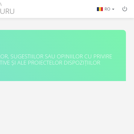
A
TURU
RO
R, SUGESTIILOR SAU OPINIILOR CU PRIVIRE
IVE ȘI ALE PROIECTELOR DISPOZIȚIILOR