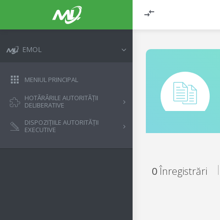
EMOL
MENIUL PRINCIPAL
HOTĂRÂRILE AUTORITĂȚII
DELIBERATIVE
DISPOZIȚIILE AUTORITĂȚII
EXECUTIVE
0
Înregistrări