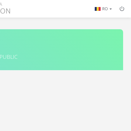
A
GON
RO
 PUBLIC