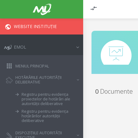
WEBSITE INSTITUȚIE
EMOL
MENIUL PRINCIPAL
HOTĂRÂRILE AUTORITĂȚII
DELIBERATIVE
0
Documente
Registru pentru evidența
proiectelor de hotărâri ale
autorității deliberative
Registru pentru evidența
hotărârilor autorității
deliberative
DISPOZIȚIILE AUTORITĂȚII
EXECUTIVE