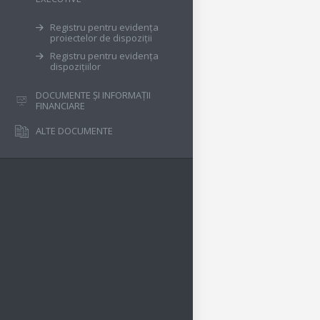
Registru pentru evidența
proiectelor de dispoziții
Registru pentru evidența
dispozițiilor
DOCUMENTE ȘI INFORMAȚII
FINANCIARE
ALTE DOCUMENTE