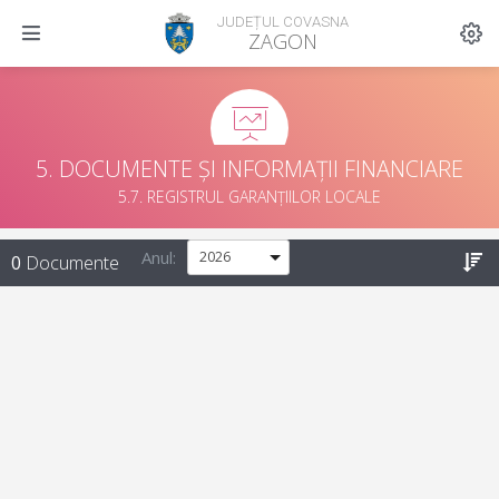
JUDEȚUL COVASNA
ZAGON
5. DOCUMENTE ȘI INFORMAȚII FINANCIARE
5.7. REGISTRUL GARANȚIILOR LOCALE
Anul:
0
Documente