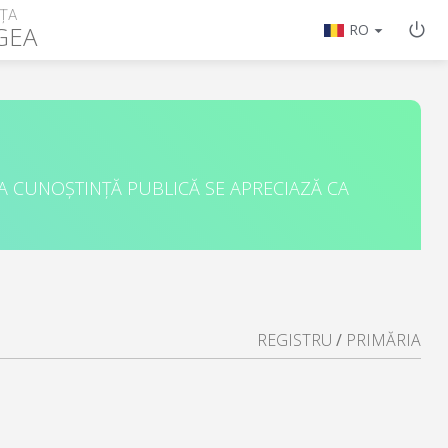
ȚA
GEA
RO
A CUNOȘTINȚĂ PUBLICĂ SE APRECIAZĂ CA
REGISTRU
/
PRIMĂRIA