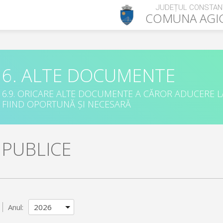
JUDEȚUL CONSTAN
COMUNA
AGI
6. ALTE DOCUMENTE
6.9. ORICARE ALTE DOCUMENTE A CĂROR ADUCERE L
FIIND OPORTUNĂ ȘI NECESARĂ
I PUBLICE
Anul: