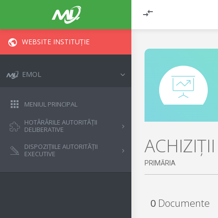
WEBSITE INSTITUȚIE
EMOL
MENIUL PRINCIPAL
HOTĂRÂRILE AUTORITĂȚII
DELIBERATIVE
ACHIZIȚI
DISPOZIȚIILE AUTORITĂȚII
EXECUTIVE
PRIMĂRIA
0
Documente