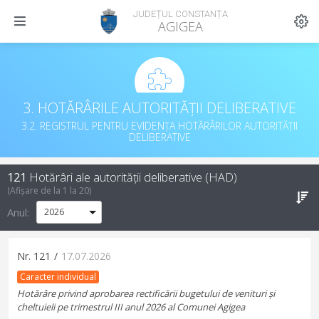
JUDEȚUL CONSTANȚA
AGIGEA
3. HOTĂRÂRILE AUTORITĂȚII DELIBERATIVE
3.2. REGISTRUL PENTRU EVIDENȚA HOTĂRÂRILOR AUTORITĂȚII
DELIBERATIVE
121
Hotărâri ale autorității deliberative (HAD)
(Afișare de la
1
la
20
)
Anul:
Nr.
121
/
17.07.2026
Caracter individual
Hotărâre privind aprobarea rectificării bugetului de venituri și
cheltuieli pe trimestrul III anul 2026 al Comunei Agigea