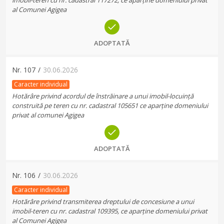
imobil-teren cu nr. cadastral 117272, ce aparține domeniului privat
al Comunei Agigea
ADOPTATĂ
Nr.
107
/
30.06.2026
Caracter individual
Hotărâre privind acordul de înstrăinare a unui imobil-locuință
construită pe teren cu nr. cadastral 105651 ce aparține domeniului
privat al comunei Agigea
ADOPTATĂ
Nr.
106
/
30.06.2026
Caracter individual
Hotărâre privind transmiterea dreptului de concesiune a unui
imobil-teren cu nr. cadastral 109395, ce aparține domeniului privat
al Comunei Agigea