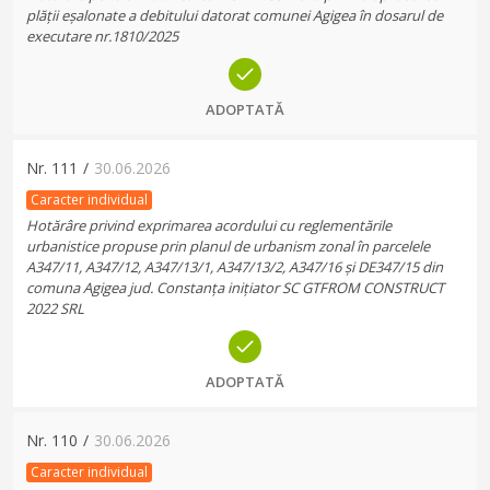
plății eșalonate a debitului datorat comunei Agigea în dosarul de
executare nr.1810/2025
ADOPTATĂ
Nr.
111
/
30.06.2026
Caracter individual
Hotărâre privind exprimarea acordului cu reglementările
urbanistice propuse prin planul de urbanism zonal în parcelele
A347/11, A347/12, A347/13/1, A347/13/2, A347/16 și DE347/15 din
comuna Agigea jud. Constanța inițiator SC GTFROM CONSTRUCT
2022 SRL
ADOPTATĂ
Nr.
110
/
30.06.2026
Caracter individual