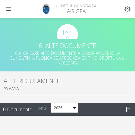
JUDEȚUL CONSTANȚA
AGIGEA
6. ALTE DOCUMENTE
6.9. ORICARE ALTE DOCUMENTE A CĂROR ADUCERE LA
CUNOȘTINȚĂ PUBLICĂ SE APRECIAZĂ CA FIIND OPORTUNĂ ȘI
NECESARĂ
ALTE REGULAMENTE
PRIMĂRIA
Anul:
0
Documente