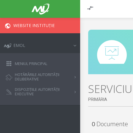
WEBSITE INSTITUȚIE
EMOL
MENIUL PRINCIPAL
HOTĂRÂRILE AUTORITĂȚII
DELIBERATIVE
SERVICI
DISPOZIȚIILE AUTORITĂȚII
EXECUTIVE
PRIMĂRIA
0
Documente