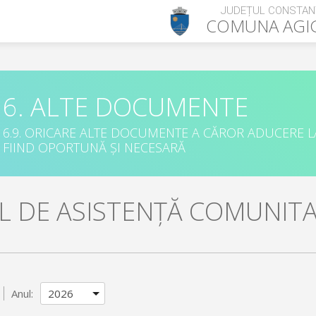
JUDEȚUL CONSTAN
COMUNA
AGI
6. ALTE DOCUMENTE
6.9. ORICARE ALTE DOCUMENTE A CĂROR ADUCERE L
FIIND OPORTUNĂ ȘI NECESARĂ
UL DE ASISTENȚĂ COMUNIT
Anul: