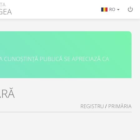
ȚA
GEA
RO
A CUNOȘTINȚĂ PUBLICĂ SE APRECIAZĂ CA
ARĂ
REGISTRU
/
PRIMĂRIA