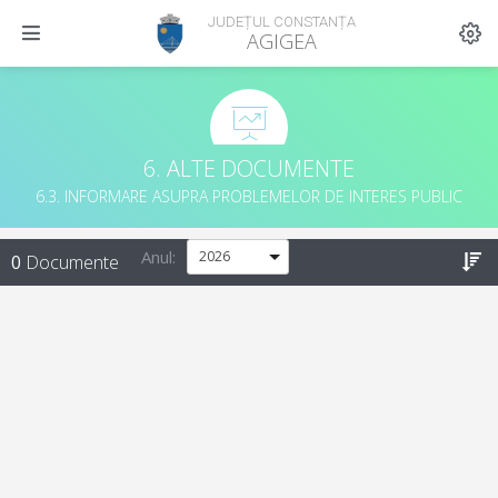
JUDEȚUL CONSTANȚA
AGIGEA
6. ALTE DOCUMENTE
6.3. INFORMARE ASUPRA PROBLEMELOR DE INTERES PUBLIC
Anul:
0
Documente