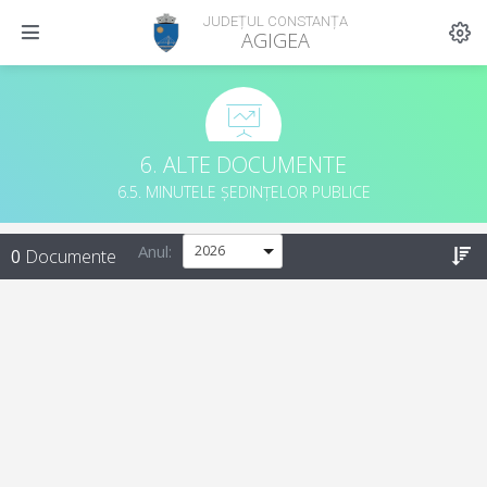
JUDEȚUL CONSTANȚA
AGIGEA
6. ALTE DOCUMENTE
6.5. MINUTELE ȘEDINȚELOR PUBLICE
Anul:
0
Documente