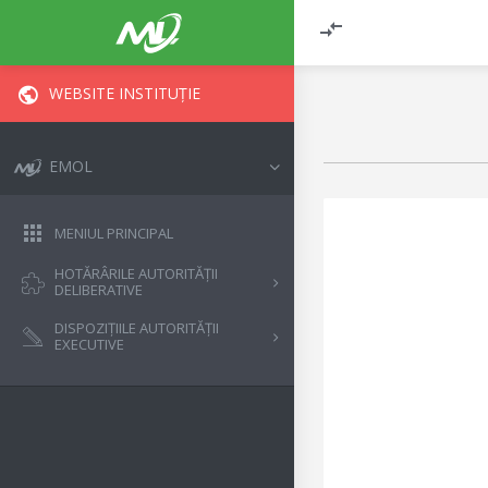
WEBSITE INSTITUȚIE
EMOL
MENIUL PRINCIPAL
HOTĂRÂRILE AUTORITĂȚII
DELIBERATIVE
DISPOZIȚIILE AUTORITĂȚII
EXECUTIVE