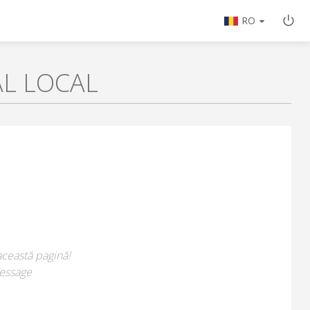
RO
AL LOCAL
această pagină!
essage