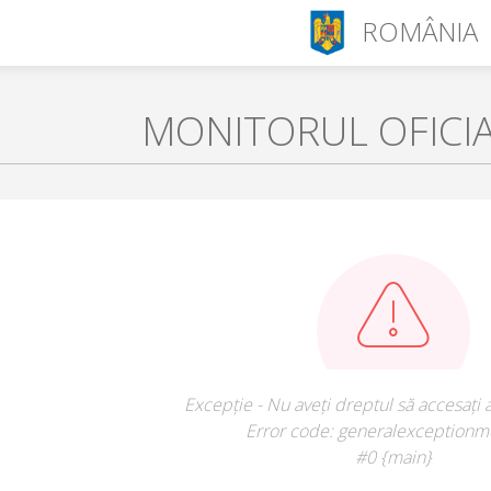
ROMÂNIA
MONITORUL OFICI
Excepție - Nu aveți dreptul să accesați 
Error code: generalexceptionm
#0 {main}