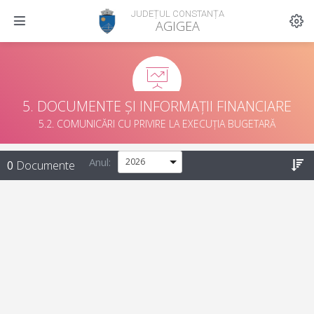
JUDEȚUL CONSTANȚA
AGIGEA
5. DOCUMENTE ȘI INFORMAȚII FINANCIARE
5.2. COMUNICĂRI CU PRIVIRE LA EXECUȚIA BUGETARĂ
Anul:
0
Documente