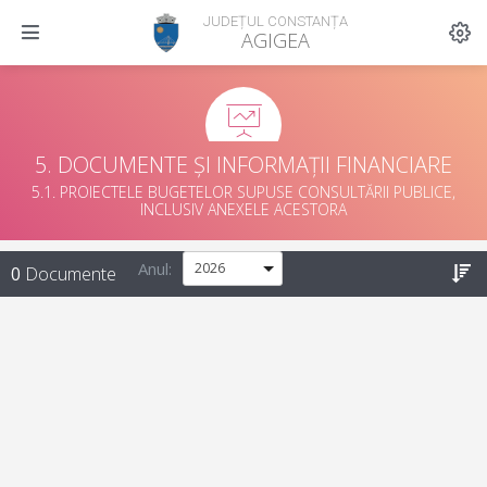
JUDEȚUL CONSTANȚA
AGIGEA
5. DOCUMENTE ȘI INFORMAȚII FINANCIARE
5.1. PROIECTELE BUGETELOR SUPUSE CONSULTĂRII PUBLICE,
INCLUSIV ANEXELE ACESTORA
Anul:
0
Documente