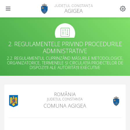
JUDEȚUL CONSTANȚA
AGIGEA
2. REGULAMENTELE PRIVIND PROCEDURILE
ADMINISTRATIVE
2.2. REGULAMENTUL CUPRINZÂND MĂSURILE METODOLOGICE,
ORGANIZATORICE, TERMENELE ȘI CIRCULAȚIA PROIECTELOR DE
DISPOZIȚII ALE AUTORITĂȚII EXECUTIVE
ROMÂNIA
JUDEȚUL CONSTANȚA
COMUNA AGIGEA