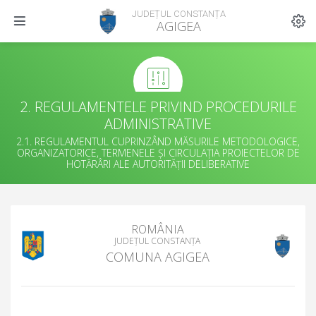
JUDEȚUL CONSTANȚA
AGIGEA
2. REGULAMENTELE PRIVIND PROCEDURILE
ADMINISTRATIVE
2.1. REGULAMENTUL CUPRINZÂND MĂSURILE METODOLOGICE,
ORGANIZATORICE, TERMENELE ȘI CIRCULAȚIA PROIECTELOR DE
HOTĂRÂRI ALE AUTORITĂȚII DELIBERATIVE
ROMÂNIA
JUDEȚUL CONSTANȚA
COMUNA AGIGEA