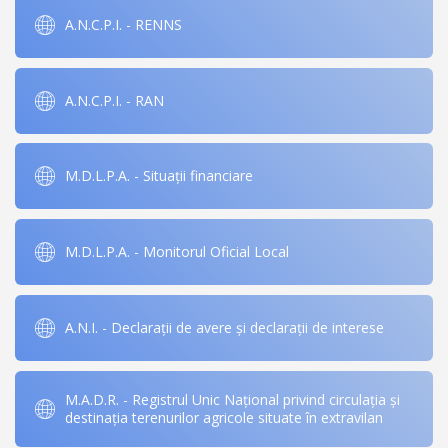
A.N.C.P.I. - RENNS
A.N.C.P.I. - RAN
M.D.L.P.A. - Situații financiare
M.D.L.P.A. - Monitorul Oficial Local
A.N.I. - Declarații de avere și declarații de interese
M.A.D.R. - Registrul Unic Național privind circulația și
destinația terenurilor agricole situate în extravilan