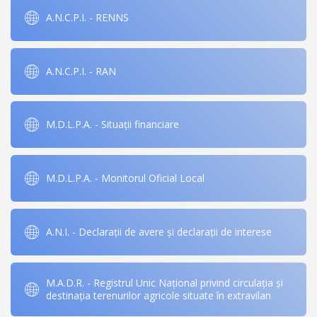
A.N.C.P.I. - RENNS
A.N.C.P.I. - RAN
M.D.L.P.A. - Situații financiare
M.D.L.P.A. - Monitorul Oficial Local
A.N.I. - Declarații de avere și declarații de interese
M.A.D.R. - Registrul Unic Național privind circulația și
destinația terenurilor agricole situate în extravilan