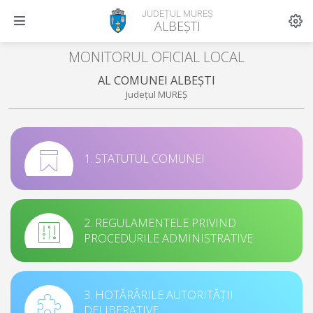
JUDEȚUL MUREȘ
ALBEȘTI
MONITORUL OFICIAL LOCAL
AL COMUNEI ALBEȘTI
Județul MUREȘ
1. STATUTUL COMUNEI
2. REGULAMENTELE PRIVIND
PROCEDURILE ADMINISTRATIVE
3. HOTĂRÂRILE AUTORITĂȚII
DELIBERATIVE