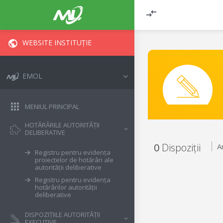
WEBSITE INSTITUȚIE
EMOL
MENIUL PRINCIPAL
HOTĂRÂRILE AUTORITĂȚII
DELIBERATIVE
0
Dispoziții
A
Registru pentru evidența
proiectelor de hotărâri ale
autorității deliberative
Registru pentru evidența
hotărârilor autorității
deliberative
DISPOZIȚIILE AUTORITĂȚII
EXECUTIVE