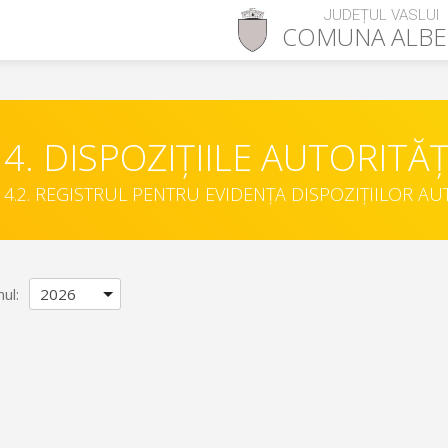
JUDEȚUL VASLUI
COMUNA
ALBE
4. DISPOZIȚIILE AUTORITĂȚ
4.2. REGISTRUL PENTRU EVIDENȚA DISPOZIȚIILOR AU
nul: