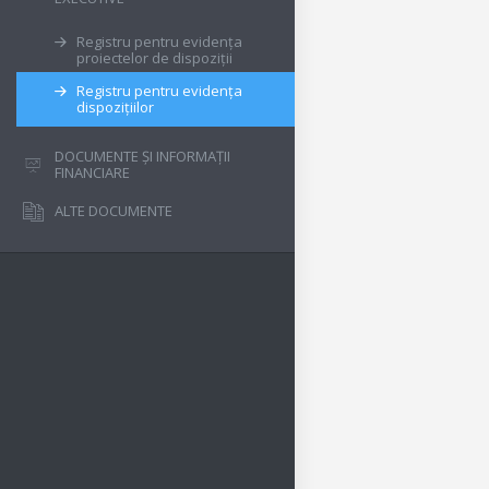
Registru pentru evidența
proiectelor de dispoziții
Registru pentru evidența
dispozițiilor
DOCUMENTE ȘI INFORMAȚII
FINANCIARE
ALTE DOCUMENTE