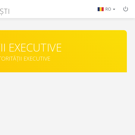
ȘTI
RO
II EXECUTIVE
TORITĂȚII EXECUTIVE