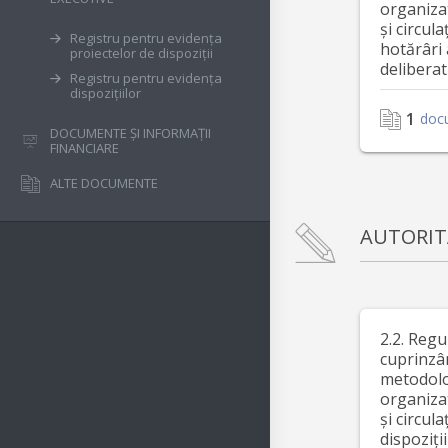
organiza
și circul
Registru pentru evidența
hotărâri 
proiectelor de dispoziții
deliberat
Registru pentru evidența
dispozițiilor
1
doc
DOCUMENTE ȘI INFORMAȚII
FINANCIARE
ALTE DOCUMENTE
AUTORIT
2.2. Reg
cuprinzâ
metodolo
organiza
și circul
dispoziții