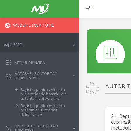
WEBSITE INSTITUȚIE
EMOL
MENIUL PRINCIPAL
HOTĂRÂRILE AUTORITĂȚII
DELIBERATIVE
AUTORIT
Registru pentru evidența
proiectelor de hotărâri ale
autorității deliberative
Registru pentru evidența
hotărârilor autorității
deliberative
2.1. Reg
cuprinzâ
DISPOZIȚIILE AUTORITĂȚII
metodolo
EXECUTIVE