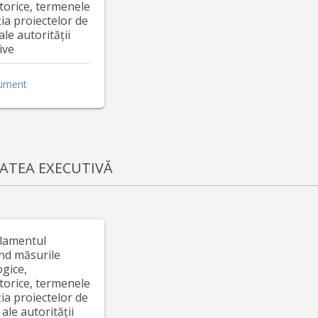
torice, termenele
ația proiectelor de
ale autorității
ive
ument
ATEA EXECUTIVĂ
ulamentul
nd măsurile
gice,
torice, termenele
ația proiectelor de
 ale autorității