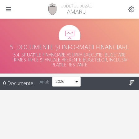
JUDEȚUL BUZĂU
AMARU
5. DOCUMENTE ȘI INFORMAȚII FINANCIARE
5.4. SITUAȚIILE FINANCIARE ASUPRA EXECUȚIEI BUGETARE
TRIMESTRIALE ȘI ANUALE AFERENTE BUGETELOR, INCLUSIV
PLĂȚILE RESTANTE
Anul:
0
Documente