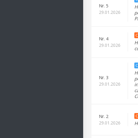
Nr.
5
H
29.01.2026
p
P
C
Nr.
4
H
29.01.2026
c
C
H
Nr.
3
p
29.01.2026
i
c
Ci
C
Nr.
2
29.01.2026
H