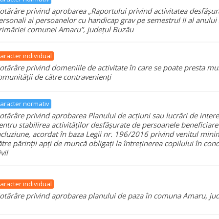
otărâre privind aprobarea „Raportului privind activitatea desfășura
ersonali ai persoanelor cu handicap grav pe semestrul II al anului 
rimăriei comunei Amaru”, județul Buzău
aracter individual
otărâre privind domeniile de activitate în care se poate presta mu
omunității de către contravenienți
aracter normativ
otărâre privind aprobarea Planului de acțiuni sau lucrări de inter
entru stabilirea activităților desfășurate de persoanele beneficiare
ncluziune, acordat în baza Legii nr. 196/2016 privind venitul mini
ătre părinții apți de muncă obligați la întreținerea copilului în cond
vil
aracter individual
otărâre privind aprobarea planului de paza în comuna Amaru, ju