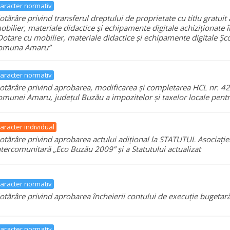
aracter normativ
otărâre privind transferul dreptului de proprietate cu titlu gratuit
obilier, materiale didactice și echipamente digitale achiziționate î
Dotare cu mobilier, materiale didactice și echipamente digitale Ș
omuna Amaru”
aracter normativ
otărâre privind aprobarea, modificarea și completarea HCL nr. 42
omunei Amaru, județul Buzău a impozitelor și taxelor locale pentr
aracter individual
otărâre privind aprobarea actului adițional la STATUTUL Asociație
ntercomunitară „Eco Buzău 2009” și a Statutului actualizat
aracter normativ
otărâre privind aprobarea încheierii contului de execuție bugeta
aracter normativ