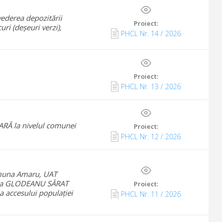
vederea depozitării
Proiect:
ri (deșeuri verzi),
PHCL Nr.
14
/
2026
Proiect:
PHCL Nr.
13
/
2026
Ă la nivelul comunei
Proiect:
PHCL Nr.
12
/
2026
omuna Amaru, UAT
na GLODEANU SĂRAT
Proiect:
ea accesului populației
PHCL Nr.
11
/
2026