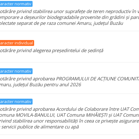
aracter normativ
otărâre privind stabilirea unor suprafețe de teren neproductiv în 
emporare a deșeurilor biodegradabile provenite din grădini și parcu
olectate separat de pe raza comunei Amaru, județul Buzău
aracter individual
otărâre privind alegerea președintelui de ședință
aracter normativ
otărâre privind aprobarea PROGRAMULUI DE ACȚIUNE COMUNITAR
maru, județul Buzău pentru anul 2026
aracter normativ
otărâre privind aprobarea Acordului de Colaborare între UAT C
omuna MOVILA-BANULUI, UAT Comuna MIHĂIEȘTI și UAT Comu
rivind stabilirea unor responsabilități în ceea ce privește asigurar
a servicii publice de alimentare cu apă