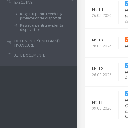
EXECUTIVE
C
Nr.
14
H
Registru pentru evidența
26.03.2026
t
proiectelor de dispoziții
c
Registru pentru evidența
dispozițiilor
C
Nr.
13
DOCUMENTE ȘI INFORMAȚII
FINANCIARE
26.03.2026
H
ALTE DOCUMENTE
C
Nr.
12
H
26.03.2026
A
C
H
Nr.
11
C
09.03.2026
p
l