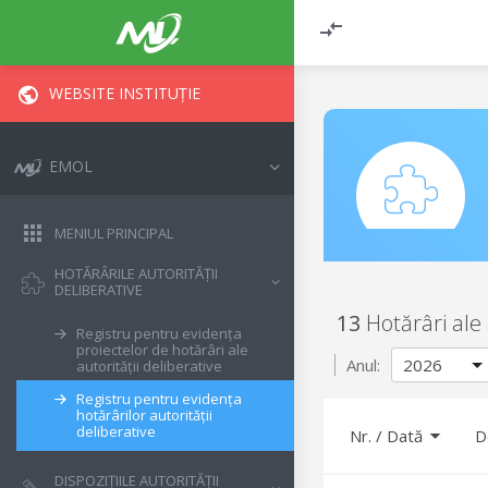
WEBSITE INSTITUȚIE
EMOL
MENIUL PRINCIPAL
HOTĂRÂRILE AUTORITĂȚII
DELIBERATIVE
13
Hotărâri ale 
Registru pentru evidența
proiectelor de hotărâri ale
Anul:
autorității deliberative
Registru pentru evidența
hotărârilor autorității
deliberative
Nr.
/
Dată
D
DISPOZIȚIILE AUTORITĂȚII