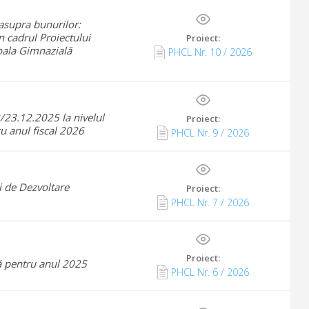
 asupra bunurilor:
n cadrul Proiectului
Proiect:
coala Gimnazială
PHCL Nr.
10
/
2026
/23.12.2025 la nivelul
Proiect:
u anul fiscal 2026
PHCL Nr.
9
/
2026
i de Dezvoltare
Proiect:
PHCL Nr.
7
/
2026
Proiect:
ră pentru anul 2025
PHCL Nr.
6
/
2026