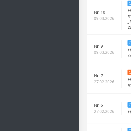
C
H
Nr.
10
m
09.03.2026
„
c
C
Nr.
9
H
09.03.2026
c
C
Nr.
7
H
27.02.2026
I
C
Nr.
6
27.02.2026
H
C