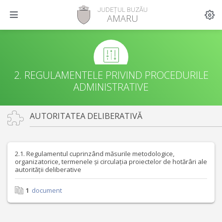
JUDEȚUL BUZĂU
AMARU
2. REGULAMENTELE PRIVIND PROCEDURILE
ADMINISTRATIVE
AUTORITATEA DELIBERATIVĂ
2.1. Regulamentul cuprinzând măsurile metodologice,
organizatorice, termenele și circulația proiectelor de hotărâri ale
autorității deliberative
1
document