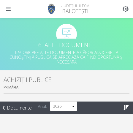
JUDEȚUL ILFOV
BALOTEȘTI
6. ALTE DOCUMENTE
6.9. ORICARE ALTE DOCUMENTE A CĂROR ADUCERE LA
CUNOȘTINȚĂ PUBLICĂ SE APRECIAZĂ CA FIIND OPORTUNĂ ȘI
NECESARĂ
ACHIZIȚII PUBLICE
PRIMĂRIA
Anul:
0
Documente