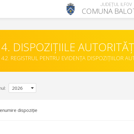
JUDEȚUL ILFOV
COMUNA
BALO
4. DISPOZIȚIILE AUTORITĂȚ
4.2. REGISTRUL PENTRU EVIDENȚA DISPOZIȚIILOR AU
nul:
enumire dispoziție