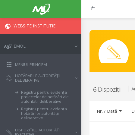
WEBSITE INSTITUȚIE
EMOL
MENIUL PRINCIPAL
HOTĂRÂRILE AUTORITĂȚII
DELIBERATIVE
6
Dispoziții
A
Registru pentru evidența
proiectelor de hotărâri ale
autorității deliberative
Registru pentru evidența
Nr.
/
Dată
D
hotărârilor autorității
deliberative
DISPOZIȚIILE AUTORITĂȚII
EXECUTIVE