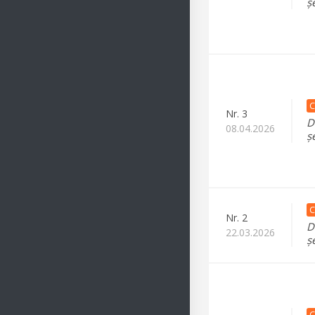
ș
C
Nr.
3
D
08.04.2026
ș
C
Nr.
2
D
22.03.2026
ș
C