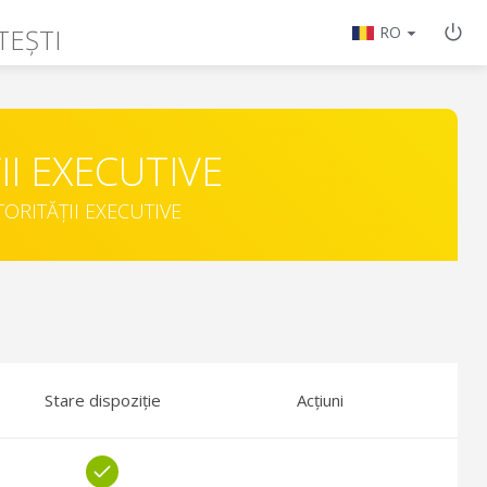
TEȘTI
RO
II EXECUTIVE
TORITĂȚII EXECUTIVE
Stare dispoziție
Acțiuni