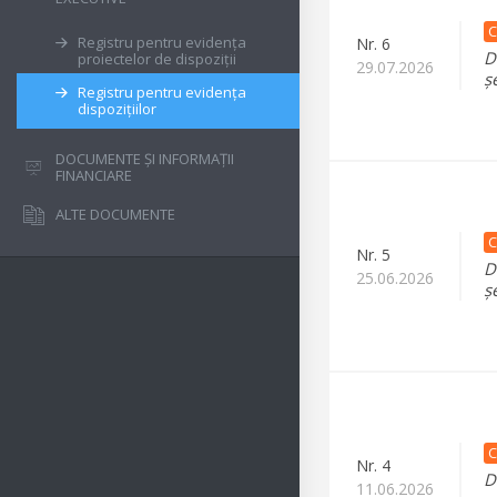
C
Registru pentru evidența
Nr.
6
D
proiectelor de dispoziții
29.07.2026
ș
Registru pentru evidența
dispozițiilor
DOCUMENTE ȘI INFORMAȚII
FINANCIARE
ALTE DOCUMENTE
C
Nr.
5
D
25.06.2026
ș
C
Nr.
4
D
11.06.2026