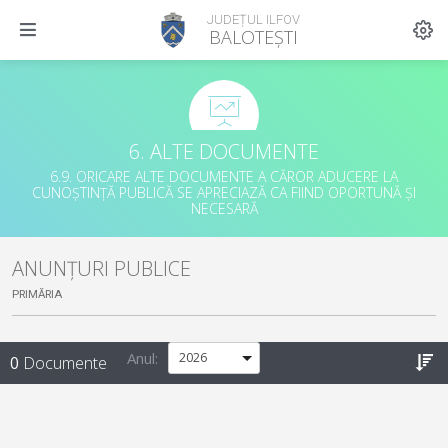
JUDEȚUL ILFOV
BALOTEȘTI
6. ALTE DOCUMENTE
6.9. ORICARE ALTE DOCUMENTE A CĂROR ADUCERE LA
CUNOȘTINȚĂ PUBLICĂ SE APRECIAZĂ CA FIIND OPORTUNĂ ȘI
NECESARĂ
ANUNȚURI PUBLICE
PRIMĂRIA
Anul:
0
Documente