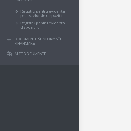
Registru pentru evidența
proiectelor de dispoziții
Registru pentru evidența
dispozițiilor
DOCUMENTE ȘI INFORMAȚII
FINANCIARE
ALTE DOCUMENTE