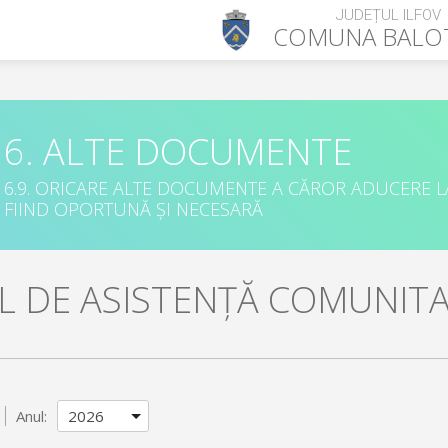
JUDEȚUL ILFOV
COMUNA
BALO
6. ALTE DOCUMENTE
6.9. ORICARE ALTE DOCUMENTE A CĂROR ADUCERE L
FIIND OPORTUNĂ ȘI NECESARĂ
UL DE ASISTENȚĂ COMUNIT
Anul: