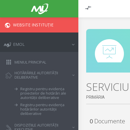
WEBSITE INSTITUȚIE
EMOL
MENIUL PRINCIPAL
HOTĂRÂRILE AUTORITĂȚII
DELIBERATIVE
SERVICI
Registru pentru evidența
proiectelor de hotărâri ale
PRIMĂRIA
autorității deliberative
Registru pentru evidența
hotărârilor autorității
deliberative
0
Documente
DISPOZIȚIILE AUTORITĂȚII
EXECUTIVE