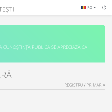
TEȘTI
RO
A CUNOȘTINȚĂ PUBLICĂ SE APRECIAZĂ CA
ARĂ
REGISTRU
/
PRIMĂRIA