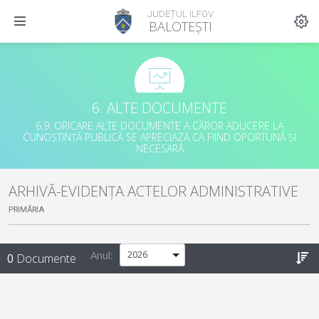
JUDEȚUL ILFOV
BALOTEȘTI
6. ALTE DOCUMENTE
6.9. ORICARE ALTE DOCUMENTE A CĂROR ADUCERE LA
CUNOȘTINȚĂ PUBLICĂ SE APRECIAZĂ CA FIIND OPORTUNĂ ȘI
NECESARĂ
ARHIVĂ-EVIDENȚA ACTELOR ADMINISTRATIVE
PRIMĂRIA
Anul:
0
Documente